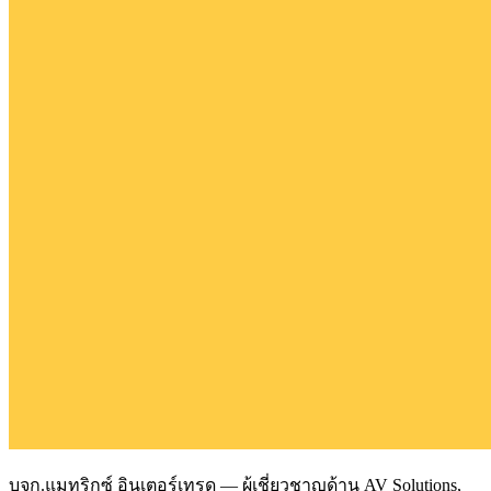
บจก.แมทริกซ์ อินเตอร์เทรด — ผู้เชี่ยวชาญด้าน AV Solutions,