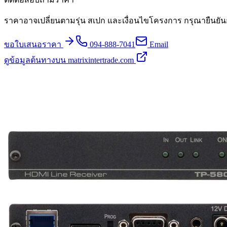
ราคาอาจเปลี่ยนตามรุ่น สเปก และเงื่อนไขโครงการ กรุณายืนยัน
ขอใบเสนอราคา
094-888-7041
Email
ดูข้อมูลต้นทางบน matrixintertrade.com