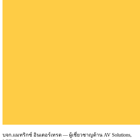
บจก.แมทริกซ์ อินเตอร์เทรด — ผู้เชี่ยวชาญด้าน AV Solutions,